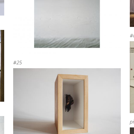
#
#25
p