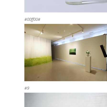
#00ff00#
#9