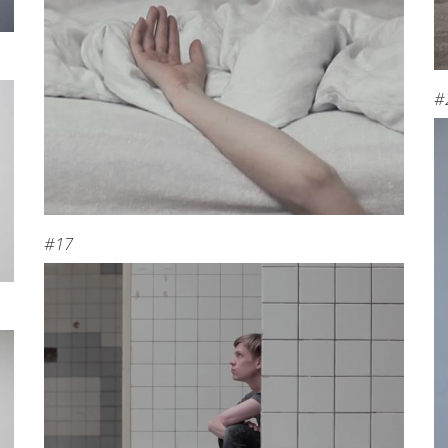
#
#17