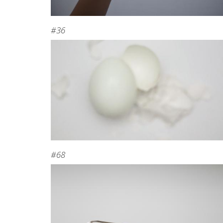
#36
#68