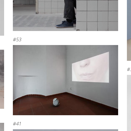
#53
#
#41