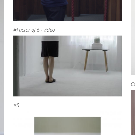
#Factor of 6 - video
C
#5