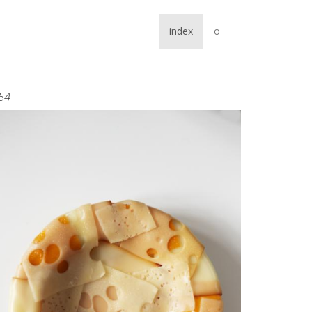
index
o
54