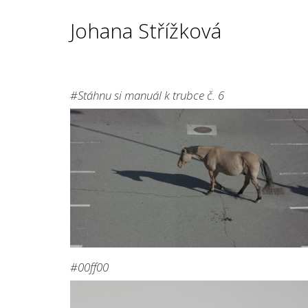
Skip
Johana Střížková
to
main
content
#Stáhnu si manuál k trubce č. 6
#00ff00