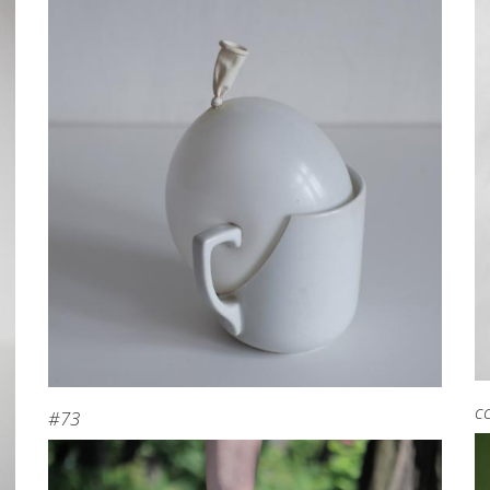
c
#73