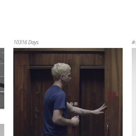
10316 Days
#