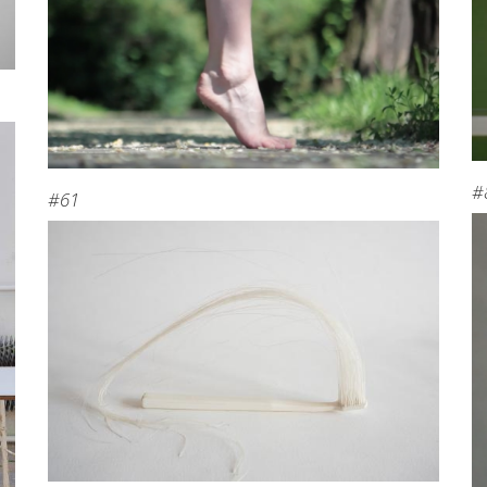
#
#61